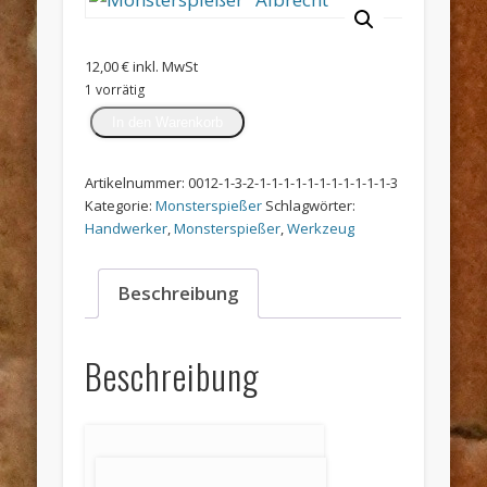
12,00
€
inkl. MwSt
1 vorrätig
Monsterspießer
In den Warenkorb
"Albrecht"
Menge
Artikelnummer:
0012-1-3-2-1-1-1-1-1-1-1-1-1-1-1-3
Kategorie:
Monsterspießer
Schlagwörter:
Handwerker
,
Monsterspießer
,
Werkzeug
Beschreibung
Beschreibung