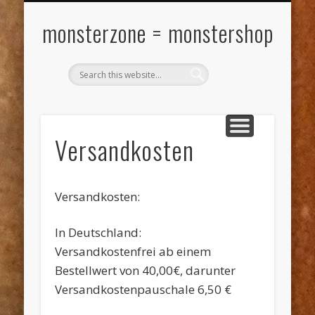
VERSANDKOSTEN
MY ACCOUNT
WARENKORB
KONTAKT
ÜBER ….
KASSE
SHOP
monsterzone = monstershop
Versandkosten
Versandkosten:
In Deutschland:
Versandkostenfrei ab einem
Bestellwert von 40,00€, darunter
Versandkostenpauschale 6,50 €