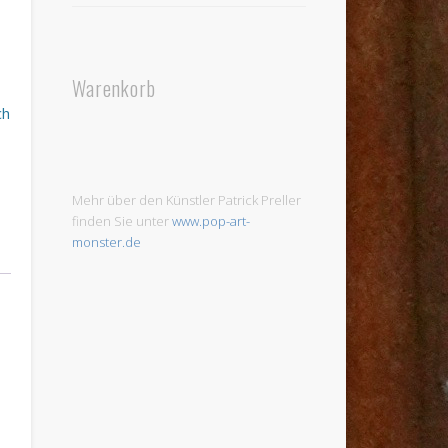
Warenkorb
ch
Mehr über den Künstler Patrick Preller
finden Sie unter
www.pop-art-
monster.de