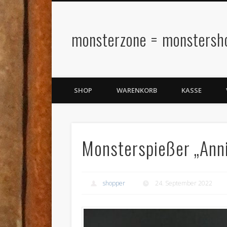
monsterzone = monstersh
SHOP
WARENKORB
KASSE
Monsterspießer „Ann
shopper
24. September 2022