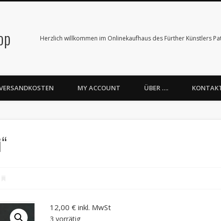
op
Herzlich willkommen im Onlinekaufhaus des Fürther Künstlers Patr
VERSANDKOSTEN
MY ACCOUNT
ÜBER ….
KONTAK
i“
12,00
€
inkl. MwSt
3 vorrätig