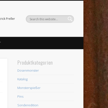
ick Preller
T
Produktkategorien
Dosenmonster
Katalog
Monsterspießer
Pins
Sonderedition