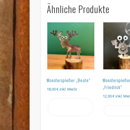
Ähnliche Produkte
Monsterspießer „Beate“
Monsterspieße
„Friedrich“
18,00
€
inkl. MwSt
12,00
€
inkl. Mw
In den
Warenkorb
Weiterles