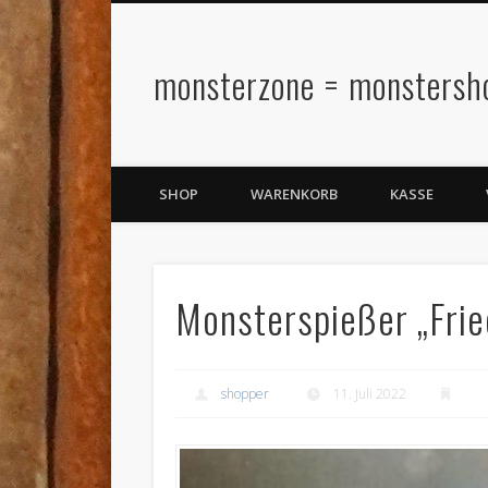
monsterzone = monstersh
SHOP
WARENKORB
KASSE
Monsterspießer „Frie
shopper
11. Juli 2022