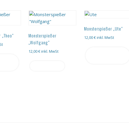
Monsterspießer „Ute“
r „Theo“
Monsterspießer
12,00
€
inkl. MwSt
„Wolfgang“
St
12,00
€
inkl. MwSt
In den
Warenkorb
b
Weiterlesen