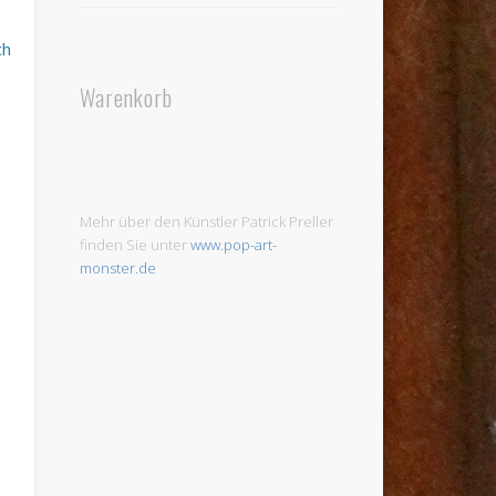
ch
Warenkorb
Mehr über den Künstler Patrick Preller
finden Sie unter
www.pop-art-
monster.de