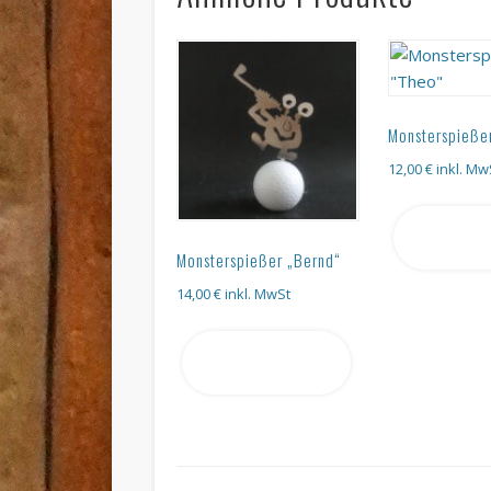
Monsterspieße
12,00
€
inkl. Mw
In den
Warenkor
Monsterspießer „Bernd“
14,00
€
inkl. MwSt
In den
Warenkorb