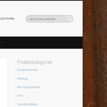
ick Preller
T
Produktkategorien
Dosenmonster
Katalog
Monsterspießer
Pins
Sonderedition