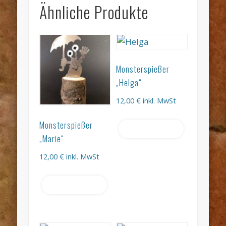
Ähnliche Produkte
Monsterspießer
„Helga“
12,00
€
inkl. MwSt
Monsterspießer
Weiterlesen
„Marie“
12,00
€
inkl. MwSt
Weiterlesen