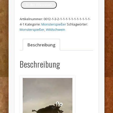
Monsterspießer
In den Warenkorb
Wildschwein
"Hans"
Menge
Artikelnummer:
0012-1-3-2-1-1-1-1-1-1-1-1-1-1-1-
4-1
Kategorie:
Monsterspießer
Schlagwörter:
Monsterspießer
,
Wildschwein
Beschreibung
Beschreibung