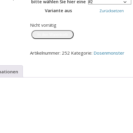
bitte wählen Sie hier eine
Variante aus
Zurücksetzen
Nicht vorrätig
Weihnachtskrippe
In den Warenkorb
2.0,
Upcycling
Artikelnummer:
252
Kategorie:
Dosenmonster
Menge
mationen