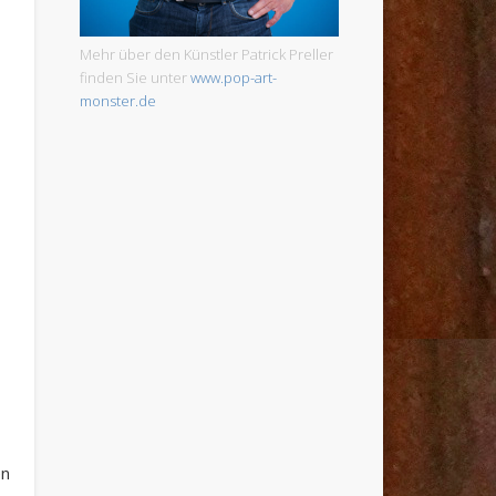
Mehr über den Künstler Patrick Preller
finden Sie unter
www.pop-art-
monster.de
en