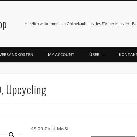
op
Herzlich willkommen im Onlinekaufhaus des Fürther Künstlers Patr
VERSANDKOSTEN
MY ACCOUNT
ÜBER ….
KONTAK
, Upcycling
48,00
€
inkl. MwSt