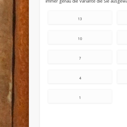
immer genau die Variante die Sie ausgew
13
10
7
4
1