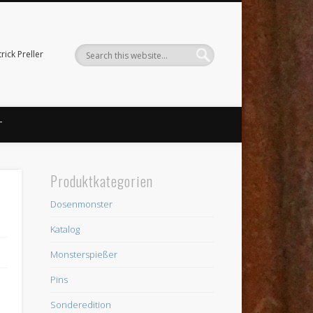
ick Preller
T
Produktkategorien
Dosenmonster
Katalog
Monsterspießer
Pins
Sonderedition